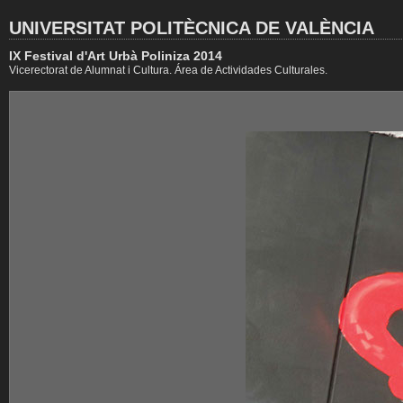
UNIVERSITAT POLITÈCNICA DE VALÈNCIA
IX Festival d'Art Urbà Poliniza 2014
Vicerectorat de Alumnat i Cultura. Área de Actividades Culturales.